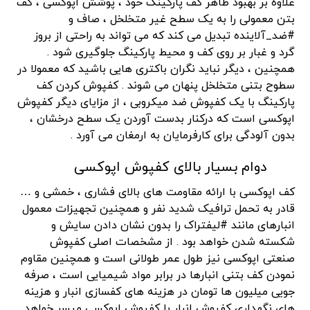
علاوه بر بهبود ظاهر کف پارکینگ خود ، پوشش اپوکسی ، کف
بتن معمولی را به یک سطح غیر متخلخل ، صاف و
#ضد_آلاینده تبدیل می کند که می تواند به راحتی از بروز
گرد و غبار بر روی کف و محیط پارکینگ جلوگیری شود .
همچنین ، دیگر نباید نگران باکتری هایی باشید که معمولا در
سطوح بتنی متخلخل پنهان می شوند . کفپوش کردن کف
پارکینگ با یک کفپوش ضد میکروبی ، از مزایای دیگر کفپوش
اپوکسی است که درکنار بدست آوردن یک سطح درخشان ،
بدون آلودگی برای کارفرمایان به ارمغان می آورد .
دوام بسیار بالای کفپوش اپوکسی
کف اپوکسی با ارائه مقاومت های بالای فشاری ، خمشی و …
قادر به تحمل ترافیک شدید نفر و همچنین تجهیزات معمول
انبارهای مانند #لیفتراک را بدون نشان دادن سایش و
شکسته شدن خواهد بود . از مشخصات اصلی کفپوش
صنعتی اپوکسی نیز طول عمر طولانی است و همچنین مقاوم
نمودن کف بتنی انبارها در برابر مواد شیمیایی است ، صرفه
جویی میلیون ها تومان در هزینه های کفسازی انبار و هزینه
های نگهداری کفپوش انبار با کفپوش اپوکسی میسر خواهد