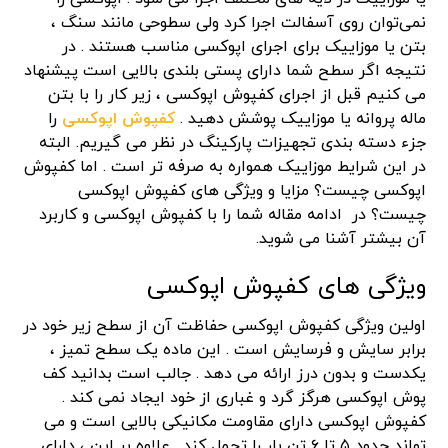
نمی‌توان روی آسفالت اجرا کرد ولی سطوحی مانند سنگ ،
بتن یا موزاییک برای اجرای اپوکسی مناسب هستند . در
نتیجه اگر سطح شما دارای پستی بلندی بالایی است پیشنهاد
می کنیم قبل از اجرای کفپوش اپوکسی ، زیر کار را با بتن
ماله پروانه یا موزاییک پوشش دهید .
کفپوش اپوکسی
را
جزء دسته بندی تجهیزات پارکینگ در نظر می گیریم. البته
در این شرایط موزاییک همواره به صرفه تر است . اما کفپوش
اپوکسی چیست؟ مزایا و ویژگی های کفپوش اپوکسی
چیست؟ در ادامه مقاله شما را با کفپوش اپوکسی و کاربرد
آن بیشتر آشنا می شوید.
ویژگی های کفپوش اپوکسی
اولین ویژگی کفپوش اپوکسی حفاظت آن از سطح زیر خود در
برابر سایش و فرسایش است . این ماده یک سطح تمیز ،
یکدست و بدون درز ارائه می دهد . جالب است بدانید کف
پوش اپوکسی هرگز گرد و غباری از خود ایجاد نمی کند .
کفپوش اپوکسی دارای مقاومت مکانیکی بالایی است و می
تواند حدود ۵ تا ۶ تن بار را تحمل کند . علاوه بر این ، دارای