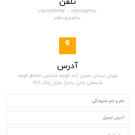
تلفن
09128632297
–
02166752690
09120588310
آدرس
تهران میدان حسن آباد کوچه شجاعی تقاطع کوچه
فتحعلی خانی پاساژ مارال پلاک 71/1