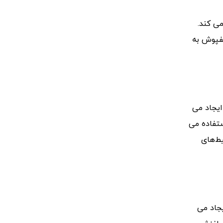
ی کند.
کفپوش به
ایجاد می
ستفاده می
یط‌های
یجاد می