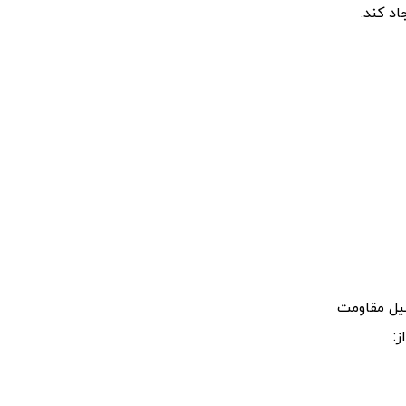
د کند.
یل مقاومت
: