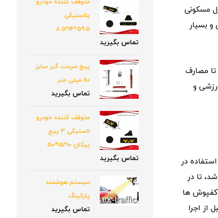
متوقف کننده خودرو
زل مسکونی
پلاستیکی
و بسیار
59.5*14*8.5
تماس بگیرید
پیچ سرعت گیر سایز
تا مصارف
110 میلی متر
رزشی و
تماس بگیرید
متوقف کننده خودرو
لاستیکی 3 پیج
پیکان 10*15*50
تماس بگیرید
استفاده در
شد، تا در
سیستم هوشمند
ن کفپوش ها
پارکینگ
وح سیمانی٬ سنگ، موزاییک و … قابل اجرا هستند اما توصیه می شود جهت حصول بالاترین کیفیت٬ قبل از اجرا
تماس بگیرید