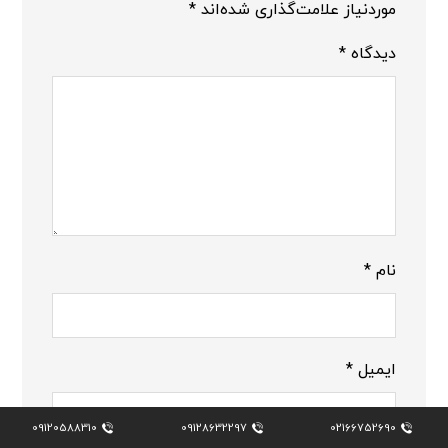
موردنیاز علامت‌گذاری شده‌اند
*
دیدگاه
*
نام
*
ایمیل
*
09120588310
09128632297
02166752690