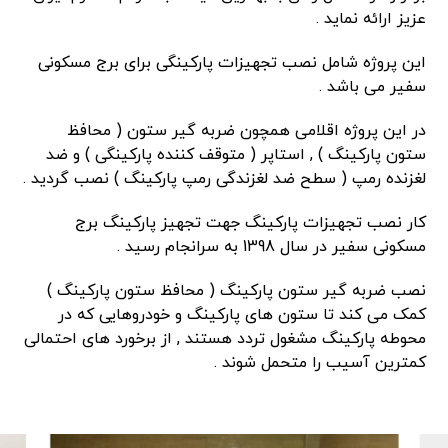
عزیز ارائه نماید .
این پروژه شامل نصب تجهیزات پارکینگی برای برج مسکونی
سفیر می باشد .
در این پروژه اقلامی همچون ضربه گیر ستون ( محافظ
ستون پارکینگ ) , استاپر ( متوقف کننده پارکینگی ) و ضد
لغزنده رمپ ( سطح ضد لغزندگی رمپ پارکینگ ) نصب گردید .
کار نصب تجهیزات پارکینگ جهت تجهیز پارکینگ برج
مسکونی سفیر در سال 1398 به سرانجام رسید .
نصب ضربه گیر ستون پارکینگ ( محافظ ستون پارکینگ )
کمک می کند تا ستون های پارکینگ و خودروهایی که در
محوطه پارکینگ مشغول تردد هستند , از برخورد های احتمالی
کمترین آسیب را متحمل شوند .