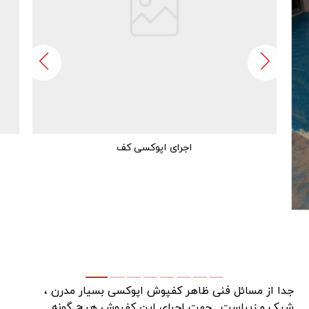
اجرای اپوکسی کف
جدا از مسائل فنی ظاهر کفپوش اپوکسی بسیار مدرن ،
شیک و زیباست . جهت اجرای این کفپوش هیچ گونه