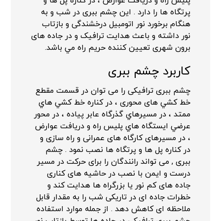
پليس راه و دريافت عوارض ، در كناره پل ها و
پرتگاه ها را دارد . این چشم ببری در شب و به
هنگام برخورد نور اتومبيل درخشندگی و بازتاب
نور داشته و باعث هدايت ترافيک و در جاده های
برون شهری تعيين كننده حريم راه مي باشد.
کاربرد چشم ببری
چشم ببری ترافیکی را می توان در قسمت مقطع
خط كشي های محوری ، در كناره خط كشي هاي
ممتد ، در مسيرهاي گذرگاه عابر پياده ، در محور
عرضي ايستگاه هاي پليس راه و دريافت عوارض
، در مسيرهای كارگاه های عمرانی و راه سازی و
در كناره پل ها و پرتگاه ها نصب نمود . چشم
ببری , می تواند رانندگان را برای حرکت در مسیر
درست و ایمن با نصب در حاشیه های کناری
جاده های کم نور یا بزرگراه ها هدایت کند و
خطرات جاده ای در تاریکی شب را به مقدار قابل
ملاحظه ای کاهش دهد . از جمله موارد استفاده
چشم ببری ترافیکی در جاده ها توسط بازتاب نور