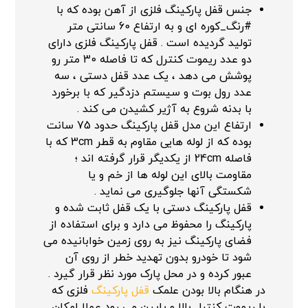
جنس قفل پارکینگ فلزی از آهن بوده که با
#رنگ_کوره ای و به ارتفاع 60 سانتی متر
تولید گردیده است . قفل پارکینگ فلزی دارای
دو عدد ریموت کنترل که تا فاصله 30 متر رو
پوشش می دهد ، یک عدد قفل دستی ، سه
عدد رول بوت و سیستم دزدگیر که با برخورد
با بدنه شروع به آژیر کشیدن می کند .
ارتفاع این مدل قفل پارکینگ حدود 75 سانت
بوده که از لوله هایی مقاوم به قطر 3cm که با
فاصله 24cm از یکدیگر قرار گرفته اند ؛
مقاومت بالای این لوله ها از خم و یا
شکستگی آنها جلوگیری می نماید .
قفل پارکینگ دستی با یک قفل ثابت شده و
پارکینگ را محفوظ می دارد و برای استفاده از
فضای پارکینگ نیز به روی زمین خوابانیده می
شود تا خودرو بدون تهدید خطر از روی آن
عبور کرده و در محل پارک مورد نظر قرار گیرد .
در هنگام بالا بودن علمک
قفل پارکینگ
فلزی که
با ریموت کنترل بالا و پایین می رود عملا امکان