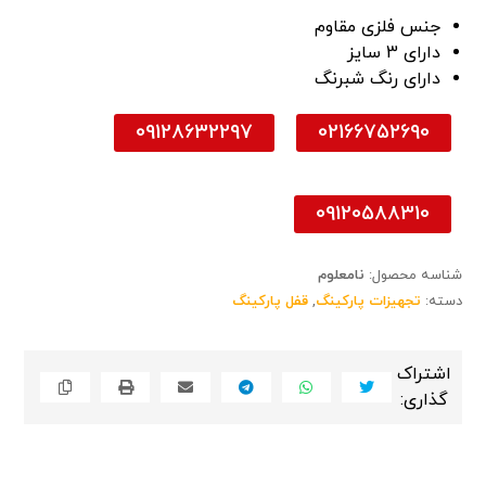
جنس فلزی مقاوم
دارای 3 سایز
دارای رنگ شبرنگ
09128632297
02166752690
09120588310
شناسه محصول:
نامعلوم
دسته:
تجهیزات پارکینگ
,
قفل پارکینگ