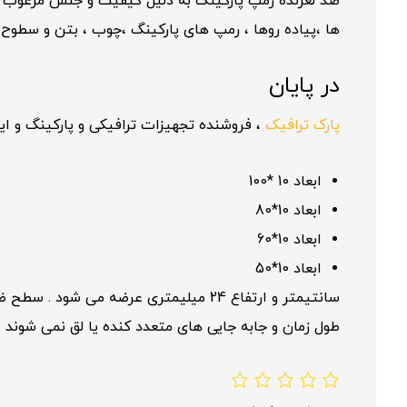
ضد لغزنده رمپ پارکینگ به دلیل کیفیت و جنس مرغوب محصو
ها ،پیاده روها ، رمپ های پارکینگ ،چوب ، بتن و سطوح
در پایان
پارک ترافیک
، فروشنده تجهیزات ترافیکی و پارکینگ و ای
ابعاد 10 *100
ابعاد 10*80
ابعاد 10*60
ابعاد 10*50
طول زمان و جابه جایی های متعدد کنده یا لق نمی شوند .