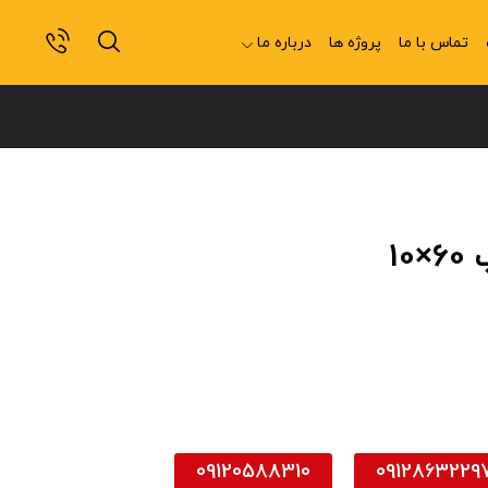
تماس با ما
پروژه ها
درباره ما
1
09120588310
0912863229