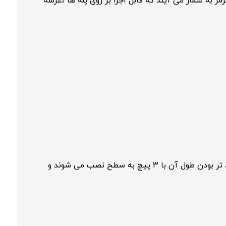
 به شمار می آیند که قابل اجرا بر روی پله ها ،عرشه
سانتیمتر و ارتفاع 24 میلیمتری عرضه می شود . سطح ضد لغزندگی رمپ پارکینگ معمولا با 2 پیچ بسیار قوی و در صورت بلند تر بودن طول آن با 3 پیچ به سطح نصب می شوند و