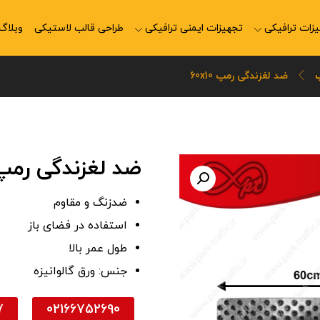
زات ترافیکی
تجهیزات ایمنی ترافیکی
طراحی قالب لاستیکی
وبلاگ
ضد لغزندگی رمپ 60x10
ضد لغزندگی رمپ 60×0
ضدزنگ و مقاوم
استفاده در فضای باز
طول عمر بالا
جنس: ورق گالوانیزه
7
02166752690