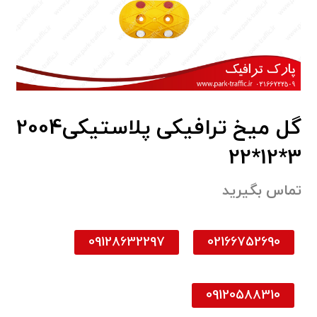
گل میخ ترافیکی پلاستیکی2004
3*12*22
تماس بگیرید
09128632297
02166752690
09120588310