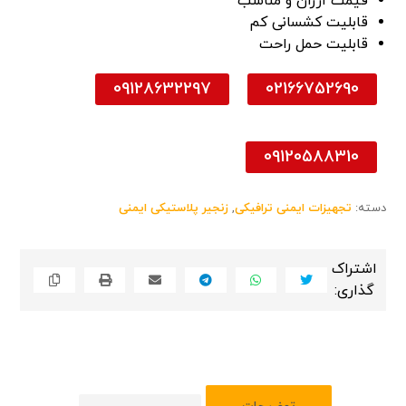
قیمت ارزان و مناسب
قابلیت کشسانی کم
قابلیت حمل راحت
09128632297
02166752690
09120588310
دسته:
تجهیزات ایمنی ترافیکی
,
زنجیر پلاستیکی ایمنی