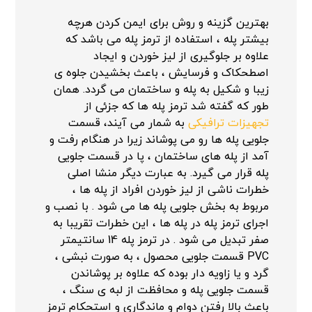
بهترین گزینه و روش برای ایمن کردن هرچه
بیشتر پله ، استفاده از ترمز پله می باشد که
علاوه بر جلوگیری از لیز خوردن و ایجاد
اصطحکاک و فرسایش ، باعث بخشیدن جلوه ی
زیبا و شکیل به پله و ساختمان می گردد. همان
طور که گفته شد ترمز پله ها که جزئی از
تجهیزات ترافیکی
به شمار می آیند، قسمت
جلویی پله ها رو می پوشاند زیرا در هنگام رفت و
آمد از پله های ساختمان ، پا در قسمت جلویی
پله قرار می گیرد. به عبارت دیگر منشا اصلی
خطرات ناشی از لیز خوردن افراد از پله ها ،
مربوط به بخش جلویی پله ها می شود . با نصب و
اجرای ترمز پله در پله ها ، این خطرات تقریبا به
صفر تبدیل می شود . در ترمز پله 14 سانتیمتر
PVC قسمت جلویی محصول ، به صورت نبشی ،
گرد و یا زاویه دار بوده که علاوه بر پوشاندن
قسمت جلویی پله و محافظت از لبه ی سنگ ،
باعث بالا رفتن دوام و ماندگاری و استحکام ترمز