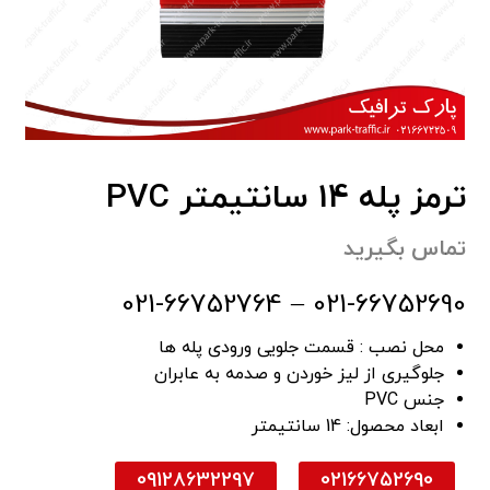
ترمز پله 14 سانتیمتر PVC
تماس بگیرید
021-66752690 – 021-66752764
محل نصب : قسمت جلویی ورودی پله ها
جلوگیری از لیز خوردن و صدمه به عابران
جنس PVC
ابعاد محصول: 14 سانتیمتر
09128632297
02166752690