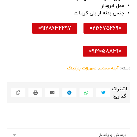
مدل ابرودار
جنس بدنه از پلی کربنات
09128632297
02166752690
09120588310
دسته:
آینه محدب
,
تجهیزات پارکینگ