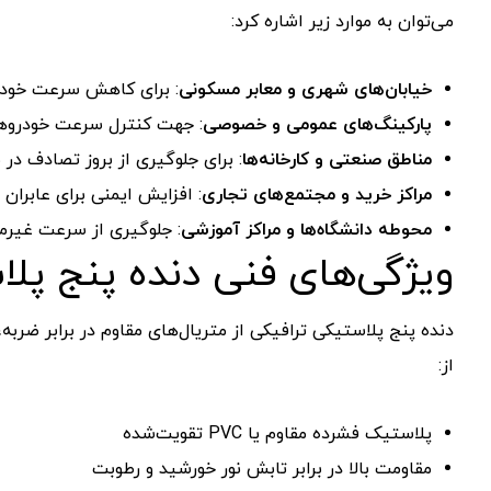
می‌توان
به
موارد
زیر
اشاره
کرد:
خیابان‌های
شهری
و
معابر
مسکونی
:
برای
کاهش
سرعت
خود
پارکینگ‌های
عمومی
و
خصوصی
:
جهت
کنترل
سرعت
خودروه
مناطق
صنعتی
و
کارخانه‌ها
:
برای
جلوگیری
از
بروز
تصادف
در
م
مراکز
خرید
و
مجتمع‌های
تجاری
:
افزایش
ایمنی
برای
عابران
و
محوطه
دانشگاه‌ها
و
مراکز
آموزشی
:
جلوگیری
از
سرعت
غیرم
ویژگی‌های
فنی
دنده
پنج
پلا
دنده
پنج
پلاستیکی
ترافیکی
از
متریال‌های
مقاوم
در
برابر
ضربه،
از:
پلاستیک
فشرده
مقاوم
یا
PVC
تقویت‌شده
مقاومت
بالا
در
برابر
تابش
نور
خورشید
و
رطوبت