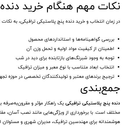
نکات
مهم
هنگام
خرید
دنده
در
زمان
انتخاب
و
خرید
دنده
پنج
پلاستیکی
ترافیکی،
به
نکات
ز
بررسی
گواهینامه‌ها
و
استانداردهای
محصول
اطمینان
از
کیفیت
مواد
اولیه
و
تحمل
وزن
آن
توجه
به
وجود
شبرنگ‌های
بازتابنده
برای
دید
در
شب
انتخاب
ابعاد
متناسب
با
نوع
معبر
و
میزان
ترافیک
ترجیح
برندهای
معتبر
و
تولیدکنندگان
تخصصی
در
حوزه
تجه
جمع‌بندی
دنده
پنج
پلاستیکی
ترافیکی
یک
راهکار
مؤثر
و
مقرون‌به‌صرفه
ب
مختلف
است.
با
برخورداری
از
ویژگی‌هایی
مانند
نصب
آسان،
مقا
هوشمندانه
برای
مهندسین
ترافیک،
مدیران
شهری
و
مسئولان
ا