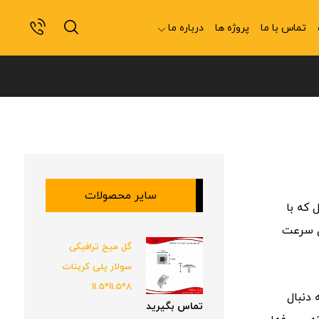
تماس با ما
پروژه ها
درباره ما
سایر محصولات
ل
که
با
سرعت
گل میخ ترافیکی
سولار پلی کربنات
8*11.5*11.5
ه
دنبال
تماس بگیرید