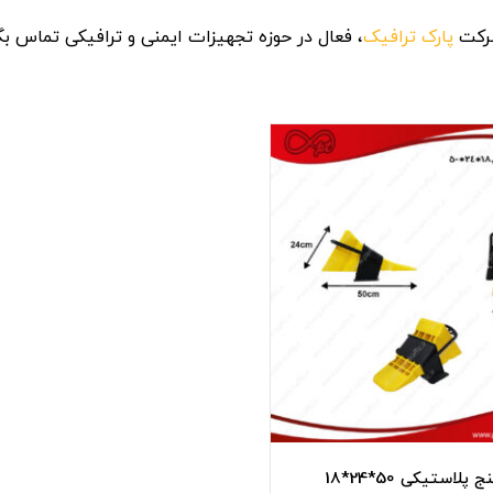
کت‌
پارک ترافیک
،
فعال
در
حوزه
تجهیزات
ایمنی
و
ترافیکی
تماس
بگ
 پلاستیکی 50*24*18