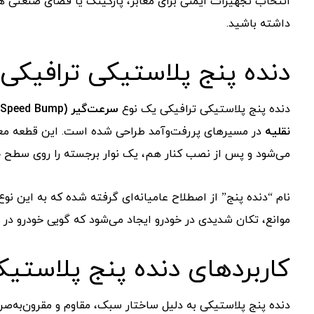
انتخاب
تجهیزات
ایمنی
برای
معابر،
پارکینگ
یا
فضای
صنعتی
ه
داشته
باشید.
دنده
پنج
پلاستیکی
ترافیکی
دنده
پنج
پلاستیکی
ترافیکی
یک
نوع
سرعت‌گیر (
Bump)
Speed
نقلیه
در
مسیرهای
پررفت‌وآمد
طراحی
شده
است.
این
قطعه
مع
می‌شود
و
پس
از
نصب
کنار
هم،
یک
نوار
برجسته
را
روی
سطح
ج
نام “
دنده
پنج”
از
اصطلاح
عامیانه‌ای
گرفته
شده
که
به
این
نوع
موانع،
تکان
شدیدی
در
خودرو
ایجاد
می‌شود
که
گویی
خودرو
در
د
کاربردهای
دنده
پنج
پلاستی
دنده
پنج
پلاستیکی
به
دلیل
ساختار
سبک،
مقاوم
و
مقرون‌به‌صر