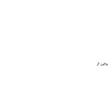
رخی
از