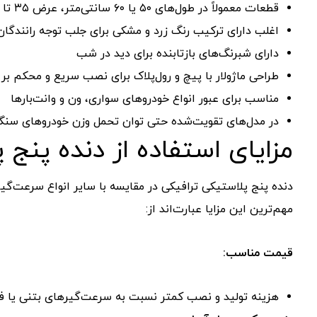
قطعات
معمولاً
در
طول‌های
۵۰
یا
۶۰
سانتی‌متر،
عرض
۳۵
تا
اغلب
دارای
ترکیب
رنگ
زرد
و
مشکی
برای
جلب
توجه
رانندگان
دارای
شبرنگ‌های
بازتابنده
برای
دید
در
شب
طراحی
ماژولار
با
پیچ
و
رول‌پلاک
برای
نصب
سریع
و
محکم
بر
مناسب
برای
عبور
انواع
خودروهای
سواری،
ون
و
وانت‌بارها
در
مدل‌های
تقویت‌شده
حتی
توان
تحمل
وزن
خودروهای
سنگ
مزایای
استفاده
از
دنده
پنج
پ
دنده
پنج
پلاستیکی
ترافیکی
در
مقایسه
با
سایر
انواع
سرعت‌گیر
مهم‌ترین
این
مزایا
عبارت‌اند
از:
قیمت
مناسب:
هزینه
تولید
و
نصب
کمتر
نسبت
به
سرعت‌گیرهای
بتنی
یا
ف