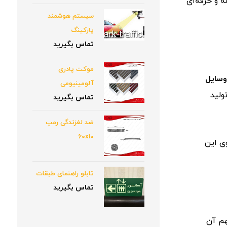
نه
و
حرفه‌ای
سیستم هوشمند
پارکینگ
تماس بگیرید
موکت پادری
سایل
آلومینیومی
ولید
تماس بگیرید
ضد لغزندگی رمپ
60x10
ی
این
تابلو راهنمای طبقات
تماس بگیرید
م
آن