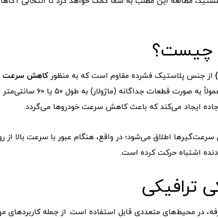
ستید،
مطالعه
این
مطلب
به
شما
کمک
خواهد
کرد
تا
انتخابی
آگاها
چیست؟
از
جنس
پلاستیک
فشرده
مقاوم
است
که
به
منظور
کاهش
سرعت
و
مولاً
به
صورت
قطعات
جداگانه (
ماژولار)
به
طول
۵۰
یا
۶۰
سانتی‌متر
ت
اده
ایجاد
می‌کند
که
باعث
کاهش
سرعت
خودروها
می‌گردد.
سرعت‌گیرها
اطلاق
می‌شود؛
در
واقع،
هنگام
عبور
با
سرعت
بالا
از
رو
نده
اشتباه
حرکت
کرده
است.
کی
ترافیکی
فه،
در
محیط‌های
متعددی
قابل
استفاده
است.
از
جمله
کاربردهای
مه