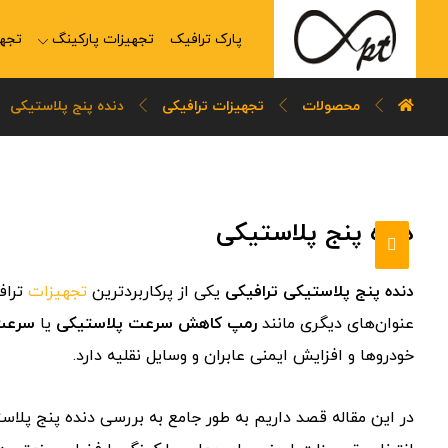
پارک ترافیک
تجهیزات پارکینگ
تجهی
محصولات
تجهیزات ترافیکی
دنده پنج پلاستیکی
دنده پنج پلاستیکی
دنده
پنج
پلاستیکی
ترافیکی
یکی
از
پرکاربردترین
تجهیزات
تراف
عنوان‌های
دیگری
مانند
رمپ
کاهش
سرعت
پلاستیکی
یا
سرعت
خودروها
و
افزایش
ایمنی
عابران
و
وسایل
نقلیه
دارد.
در
این
مقاله
قصد
داریم
به
طور
جامع
به
بررسی
دنده
پنج
پلاس