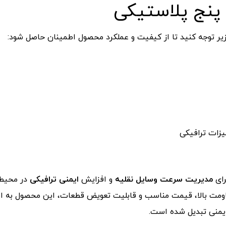
پنج
پلاستیکی
یر
توجه
کنید
تا
از
کیفیت
و
عملکرد
محصول
اطمینان
حاصل
شود:
یزات
ترافیکی
رای
مدیریت
سرعت
وسایل
نقلیه
و
افزایش
ایمنی
ترافیکی
در
محیط‌
ومت
بالا،
قیمت
مناسب
و
قابلیت
تعویض
قطعات،
این
محصول
به
ا
یمنی
تبدیل
شده
است.