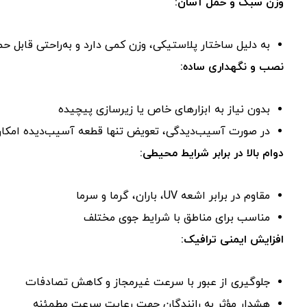
وزن
سبک
و
حمل
آسان:
به
دلیل
ساختار
پلاستیکی،
وزن
کمی
دارد
و
به‌راحتی
قابل
حم
نصب
و
نگهداری
ساده:
بدون
نیاز
به
ابزارهای
خاص
یا
زیرسازی
پیچیده
در
صورت
آسیب‌دیدگی،
تعویض
تنها
قطعه
آسیب‌دیده
امکان
دوام
بالا
در
برابر
شرایط
محیطی:
مقاوم
در
برابر
اشعه
UV،
باران،
گرما
و
سرما
مناسب
برای
مناطق
با
شرایط
جوی
مختلف
افزایش
ایمنی
ترافیک:
جلوگیری
از
عبور
با
سرعت
غیرمجاز
و
کاهش
تصادفات
هشدار
مؤثر
به
رانندگان
جهت
رعایت
سرعت
مطمئنه