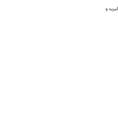
یرید
و