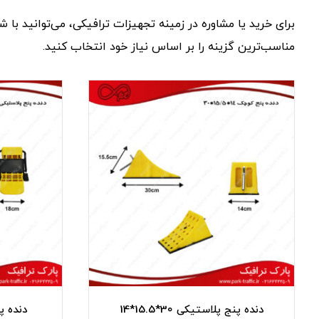
برای
خرید
یا
مشاوره
در
زمینه
تجهیزات
ترافیکی،
می‌توانید
با
شر
مناسب‌ترین
گزینه
را
بر
اساس
نیاز
خود
انتخاب
کنید.
دنده پنج پلاستیکی 30*15.5*14
دنده پنج