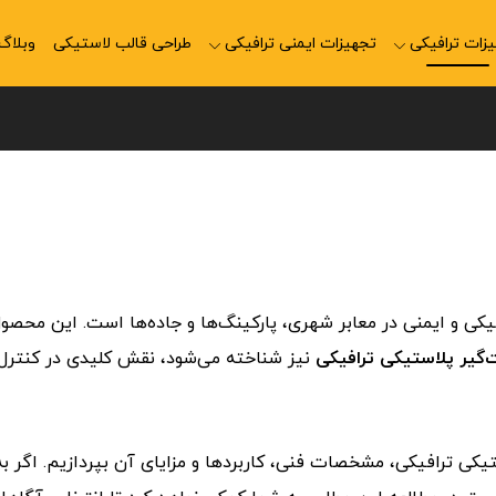
زات ترافیکی
تجهیزات ایمنی ترافیکی
طراحی قالب لاستیکی
وبلاگ
یکی و ایمنی
در
معابر
شهری،
پارکینگ‌ها
و
جاده‌ها
است.
این
محصو
‌گیر
پلاستیکی
ترافیکی
نیز
شناخته
می‌شود،
نقش
کلیدی
در
کنترل
تیکی
ترافیکی،
مشخصات
فنی،
کاربردها
و
مزایای
آن
بپردازیم.
اگر
ب