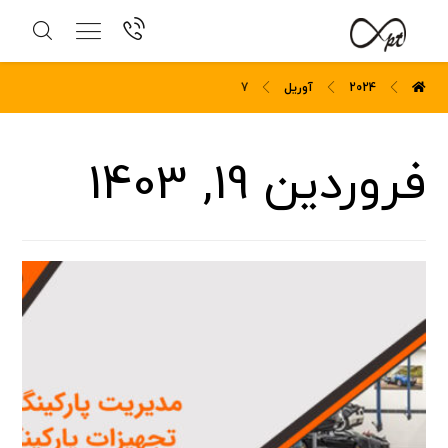
2024
آوریل
7
فروردین 19, 1403