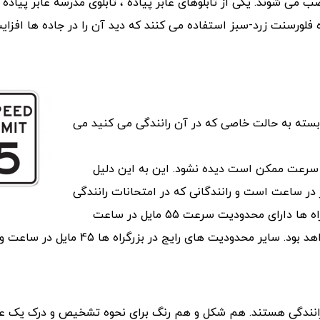
صب می شوند. یکی از تابلوهای عابر پیاده ، تابلوی مدرسه عابر پیاده
 فلورسنت زرد-سبز استفاده می کنند که دید آن را در جاده ها افزا
سته به حالت خاصی که در آن رانندگی می کنید می
 سرعت ممکن است دیده نشود. این به این دلیل
ت سرعت برای اکثر مناطق مسکونی 20کیلومتر در ساعت است و رانندگانی که در امتحانات رانندگی
خود موفق می شوند این قانون را درک می کنند. بسیاری از بزرگراه ها دارای محدودیت سرعت 55 مایل در ساعت
ای رایج در بزرگراه ها 45 مایل در ساعت و 65 مایل در ساعت است.
ی و رانندگی هستند. هم شکل و هم رنگ برای نحوه تشخیص و درک یک