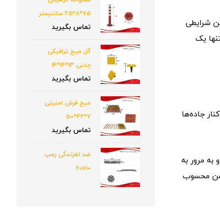
استوانه ترافیکی
75*8*25 سانتیمتر
ین شرایطی
تماس بگیرید
نها یک
گل میخ ترافیکی
چدنی 13*14*14
تماس بگیرید
میخ فرش امنیتی
فلزی در کنار جاده‌ها
7*42*50
تماس بگیرید
ضد لغزندگی رمپ
د و به مرور به
60x10
ایمن محسوب